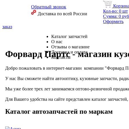
Корзин
Обратный звонок
Кол-во:
0
шт
Доставка по всей России
Сумма:
0
руб
Оформить
заказ
Каталог запчастей
О нас
Отзывы о магазине
Форвард Партс - магазин куз
Доставка и оплата
Контакты
Добро пожаловать в интернет-магазин компании "
Форвард П
У нас Вы сможете найти автооптику, кузовные запчасти, ради
Мы уже более трех лет занимаемся оптово-розничной продаже
Для Вашего удобства на сайте представлен каталог запчастей
Каталог автозапчастей по маркам