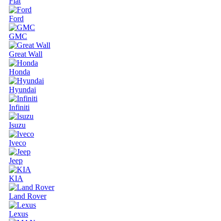
Fiat
Ford
GMC
Great Wall
Honda
Hyundai
Infiniti
Isuzu
Iveco
Jeep
KIA
Land Rover
Lexus