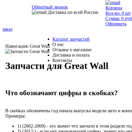
Обратный звонок
Корзина
Доставка по всей России
Кол-во:
0
шт
Сумма:
0
руб
Оформить
заказ
Каталог запчастей
О нас
Навигация: Great Wall
Отзывы о магазине
Доставка и оплата
Контакты
Запчасти для Great Wall
Что обозначают цифры в скобках?
В скобках обозначены год начала выпуска модели авто и коне
Примеры:
1)
(2002-2009)
- это значит что запчати в этом разделе п
2)
(2017-)
- если нет закрывающей цифры, значит что ав