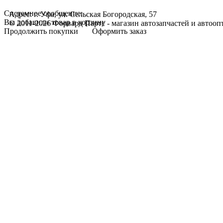
Системное сообщение:
Адрес: г. Уфа, ул. Сельская Богородская, 57
Вы добавили товар в корзину
© 2011-2026 Форвард Партс - магазин автозапчастей и автооп
Продолжить покупки
Оформить заказ