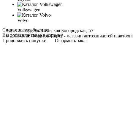
Volkswagen
Volvo
Системное сообщение:
Адрес: г. Уфа, ул. Сельская Богородская, 57
Вы добавили товар в корзину
© 2011-2026 Форвард Партс - магазин автозапчастей и автооп
Продолжить покупки
Оформить заказ