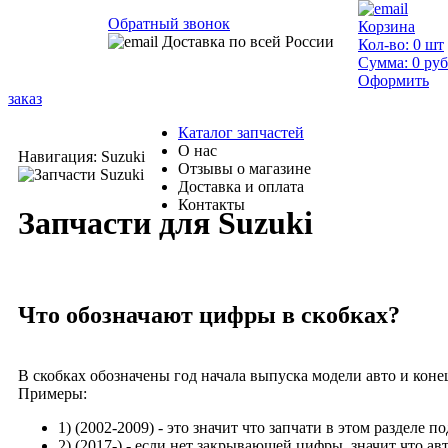
Обратный звонок
Корзина
Доставка по всей России
Кол-во:
0
шт
Сумма:
0
руб
Оформить
заказ
Каталог запчастей
О нас
Навигация: Suzuki
Отзывы о магазине
Доставка и оплата
Контакты
Запчасти для Suzuki
Что обозначают цифры в скобках?
В скобках обозначены год начала выпуска модели авто и коне
Примеры:
1)
(2002-2009)
- это значит что запчати в этом разделе п
2)
(2017-)
- если нет закрывающей цифры, значит что ав